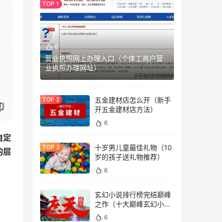
6
营业执照网上办理入口（个体工商户营
业执照办理网址）
五金建材店怎么开（新手
开五金建材店方法）
6
自定
十岁男儿童最佳礼物（10
的层
岁的孩子送礼物推荐）
6
玄幻小说排行榜完结巅峰
之作（十大巅峰玄幻小说
排行榜）
6