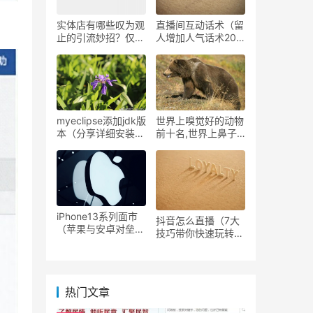
实体店有哪些叹为观
直播间互动话术（留
止的引流妙招？仅用
人增加人气话术20
一个月，客流增加
条）
1000人
myeclipse添加jdk版
世界上嗅觉好的动物
本（分享详细安装步
前十名,世界上鼻子
骤）
灵敏的十大动物排行
榜
iPhone13系列面市
抖音怎么直播（7大
（苹果与安卓对垒高
技巧带你快速玩转抖
端市场各有优劣 ）
音直播）
热门文章