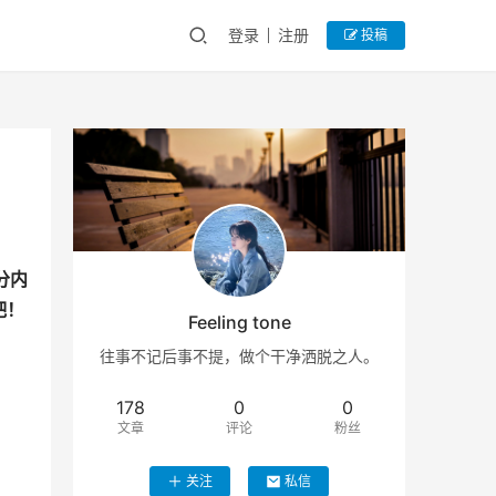
登录
注册
投稿
分内
吧！
Feeling tone
往事不记后事不提，做个干净洒脱之人。
178
0
0
文章
评论
粉丝
关注
私信