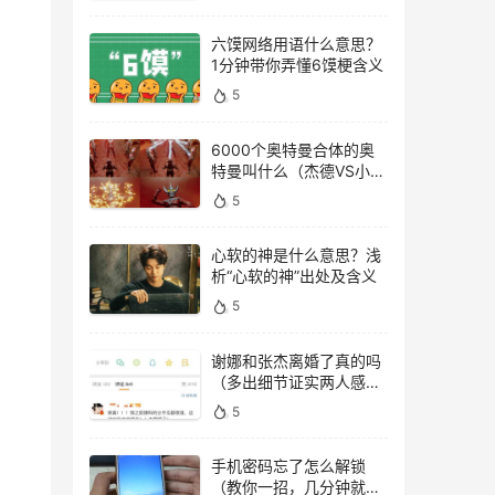
六馍网络用语什么意思？
1分钟带你弄懂6馍梗含义
5
6000个奥特曼合体的奥
特曼叫什么（杰德VS小金
人）
5
心软的神是什么意思？浅
析“心软的神”出处及含义
5
谢娜和张杰离婚了真的吗
（多出细节证实两人感情
稳定）
5
手机密码忘了怎么解锁
（教你一招，几分钟就能