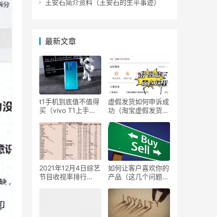
王安石简介资料（王安石的生平事迹）
最新文章
t1手机到底值不值得
虚假发货如何申诉成
买（vivo T1上手体
功（淘宝虚假发货维
验）
权步骤）
2021年12月4日综艺
如何让客户喜欢你的
节目收视率排行
产品（这几个问题值
榜,CSM63城综艺收
得思考）
视率排名:非诚勿
扰、追光吧、超燃美
食记