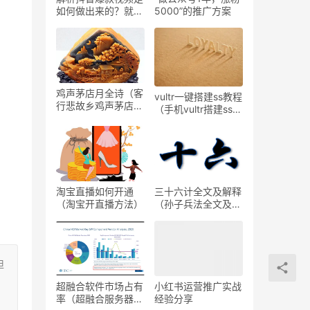
如何做出来的？就4
5000”的推广方案
个主要步骤，学会快
速涨粉
鸡声茅店月全诗（客
vultr一键搭建ss教程
行悲故乡鸡声茅店
（手机vultr搭建ssr
月）
教程）
淘宝直播如何开通
三十六计全文及解释
（淘宝开直播方法）
（孙子兵法全文及解
释）
担
超融合软件市场占有
小红书运营推广实战
率（超融合服务器三
经验分享