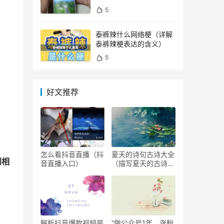
顺利解锁）
5
泰裤辣什么网络梗（详解
泰裤辣梗表达的含义）
5
好文推荐
怎么看抖音直播（抖
夏天的诗句古诗大全
到相
音直播入口）
（描写夏天的古诗欣
赏）
解析抖音爆款视频是
“做公众号1年，涨粉