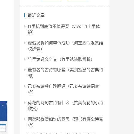
最近文章
t1手机到底值不值得买（vivo T1上手体
验）
虚假发货如何申诉成功（淘宝虚假发货维
权步骤）
竹里馆译文全文（竹里馆诗歌赏析）
最有名的古诗有哪些（美到窒息的古典诗
句）
己亥杂诗龚自珍翻译（己亥杂诗诗词赏
析）
荷花的诗句古诗有什么（赞美荷花的小诗
欣赏）
问渠那得清如许的意思（观书有感全诗赏
析）