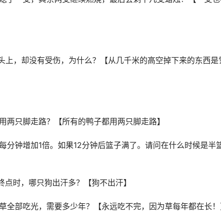
在头上，却没有受伤，为什么？【从几千米的高空掉下来的东西是
子用两只脚走路？【所有的鸭子都用两只脚走路】
目每分钟增加1倍。如果12分钟后篮子满了。请问在什么时候是半
到终点时，哪只狗出汗多？【狗不出汗】
把草全部吃光，需要多少年？【永远吃不完，因为草每年都在长！