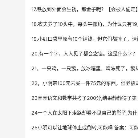
17.铁放到外面会生锈，那金子呢？【会被人偷走
18.农夫养了10头牛，每头牛都角，为什么只有
19.小红口袋里原有10个铜钱，但它们都掉了，
20.有一个字，人人见了都会念错。这是什么字
21，一只鸡，一只鹅，放冰箱里，鸡冻死了，鹅
22，小明带100元去买一件75元的东西，但老
23亮亮语文和数学共考了200分,结果静静得了第
24一个人在太阳下走路却看不见自己的影子,为什
25小明可以让地球停止或倒转,可能吗 答案：可