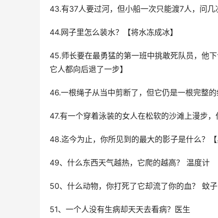
43.有37人要过河，但小船一次只能渡7人，问
44.网子里怎么装水？【将水冻成冰】
45.师长要在最勇猛的第一班中挑敢死队员，他
它人都向后退了一步】
46.一根绳子从当中剪断了，但它仍是一根完整
47.有一个穿着泳装的女人在松软的沙滩上漫步
48.迄今为止，你所见到的最大的影子是什么？
49、什么东西天气越热，它爬的越高？ 温度计
50、什么动物，你打死了它却流了你的血？ 蚊子
51、一个人没有生病却天天去看病？医生