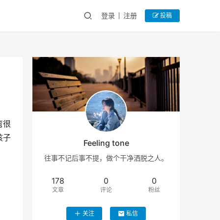
登录
注册
投稿
弯很
孩子
Feeling tone
往事不记后事不提，做个干净洒脱之人。
178
0
0
文章
评论
粉丝
关注
私信