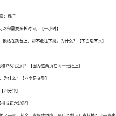
答案：扇子
问吃完需要多长时间。【一小时】
天，他站在跳台上，却不敢往下跳。为什么？【下面没有水】
】
5页和176页之间？【因为这两页在同一张纸上】
他，为什么？【老李是交警】
？【四分钟】
？【排成正六边形】
吹熄了一支，其余两支继续燃烧，最后会剩下几支蜡烛？【一支也