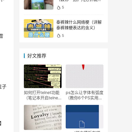
顺利解锁）
5
泰裤辣什么网络梗（详解
泰裤辣梗表达的含义）
雪
5
好文推荐
篮子
如何打开telnet功能
ps怎么让字体有弧度
（笔记本开启telnet
（教你6个PS实用小
功能介绍）
技巧）
】