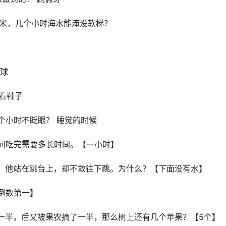
半米，几个小时海水能淹没软梯？
月球
穿着鞋子
个小时不眨眼？ 睡觉的时候
请问吃完需要多长时间。【一小时】
天，他站在跳台上，却不敢往下跳。为什么？【下面没有水】
倒数第一】
了一半，后又被果农摘了一半，那么树上还有几个苹果？【5个】