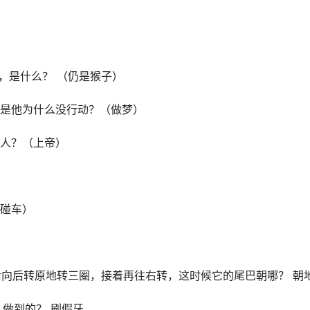
，是什么？ （仍是猴子）
可是他为什么没行动？（做梦）
的人？（上帝）
碰碰车）
后向后转原地转三圈，接着再往右转，这时候它的尾巴朝哪？ 朝
么做到的？ 刷假牙