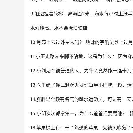
9:船边挂着软梯，离海面2米，海水每小时上涨
水涨船高。水不会淹没软梯
10:月亮上去过外星人吗？ 地球的宇航员登上过
11:小王走路从来脚不沾地，这是为什么？ 因为
12:小刘是个很普通的人，为什么竟然能一连十几
13.医生给了你三颗药丸要你每半小时吃一颗，
14.胖胖是个颇有名气的跳水运动员，可是有一
15.小明次次都拿第一，为什么爸爸还要骂他？【
16.苹果树上有二十个熟透的苹果，先被风吹落