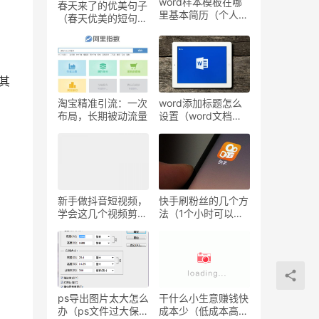
word样本模板在哪
春天来了的优美句子
里基本简历（个人求
（春天优美的短句摘
职简历模板）
抄）
其
淘宝精准引流：一次
word添加标题怎么
布局，长期被动流量
设置（word文档设
置标题样式的方法）
新手做抖音短视频，
快手刷粉丝的几个方
学会这几个视频剪辑
法（1个小时可以免
软件，就能做出爆款
费增加1万粉丝）
短视频
ps导出图片太大怎么
干什么小生意赚钱快
办（ps文件过大保存
成本少（低成本高利