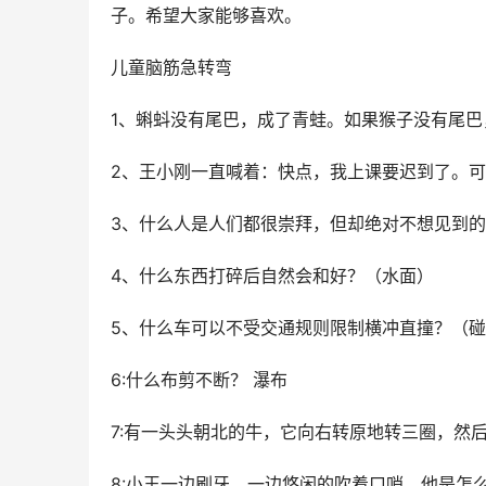
子。希望大家能够喜欢。
儿童脑筋急转弯
1、蝌蚪没有尾巴，成了青蛙。如果猴子没有尾巴
2、王小刚一直喊着：快点，我上课要迟到了。
3、什么人是人们都很崇拜，但却绝对不想见到
4、什么东西打碎后自然会和好？（水面）
5、什么车可以不受交通规则限制横冲直撞？（
6:什么布剪不断？ 瀑布
7:有一头头朝北的牛，它向右转原地转三圈，然
8:小王一边刷牙，一边悠闲的吹着口哨，他是怎