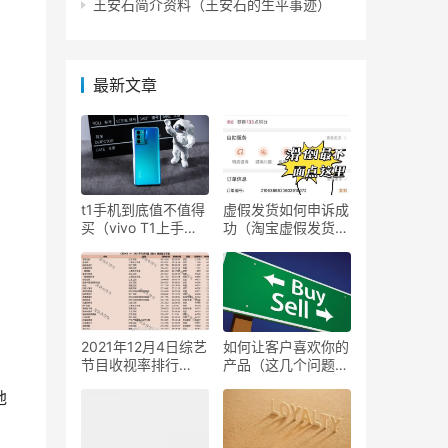
王安石简介资料（王安石的生平事迹）
最新文章
t1手机到底值不值得
虚假发货如何申诉成
买（vivo T1上手体
功（淘宝虚假发货维
验）
权步骤）
2021年12月4日综艺
如何让客户喜欢你的
节目收视率排行
产品（这几个问题值
榜,CSM63城综艺收
得思考）
地
视率排名:非诚勿
扰、追光吧、超燃美
食记