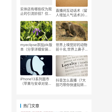
实体店有哪些叹为观
直播间互动话术（留
止的引流妙招？仅用
人增加人气话术20
一个月，客流增加
条）
1000人
myeclipse添加jdk版
世界上嗅觉好的动物
本（分享详细安装步
前十名,世界上鼻子
骤）
灵敏的十大动物排行
榜
iPhone13系列面市
抖音怎么直播（7大
（苹果与安卓对垒高
技巧带你快速玩转抖
端市场各有优劣 ）
音直播）
热门文章