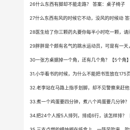
26什么东西有脚却不能走路？ 答案：桌子椅子
27什么东西有风的时候它不动，没风的时候动 
28医生给了你三颗药丸要你每半小时吃一颗，请
29胖胖是个颇有名气的跳水运动员，可是有一
30一张方桌据掉一个角，还有几个角？【5个角
31.小华看书的时候，为什么不能把书签放在17
32.老李站在马路上指手划脚，却不见警察来赶
33.煮一个鸡蛋要四分钟，煮八个鸡蛋要几分钟
34.把24个人按5人排列，排成6行，该怎样排
35.三支点燃的蜡烛搁在纸盒上，一阵风吹来，