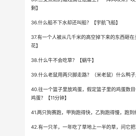
剩】
36.什么船不下水却还叫船？【宇航飞船】
37.有一个人被从几千米的高空掉下来的东西砸
花】
38.什么牛不会吃草？【蜗牛】
39.什么老鼠用两只脚走路？（米老鼠）什么鸭
40.往一个篮子里放鸡蛋，假定篮子里的鸡蛋数
鸡蛋？【11分钟】
41.两只狗赛跑，甲狗跑得快，乙狗跑得慢，跑
42.有一只羊，一年吃了草地上一半的草，问它