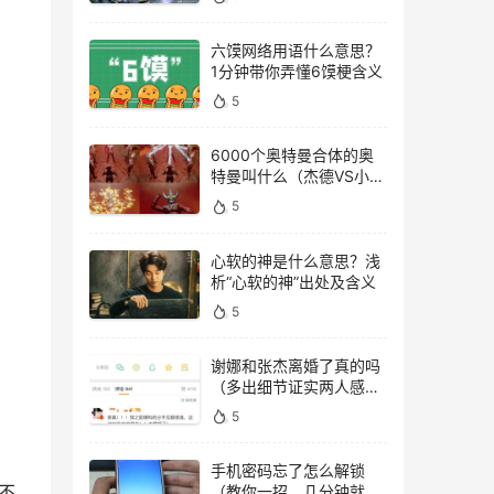
六馍网络用语什么意思？
1分钟带你弄懂6馍梗含义
5
6000个奥特曼合体的奥
特曼叫什么（杰德VS小金
人）
5
心软的神是什么意思？浅
析“心软的神”出处及含义
5
谢娜和张杰离婚了真的吗
（多出细节证实两人感情
稳定）
5
手机密码忘了怎么解锁
不
（教你一招，几分钟就能