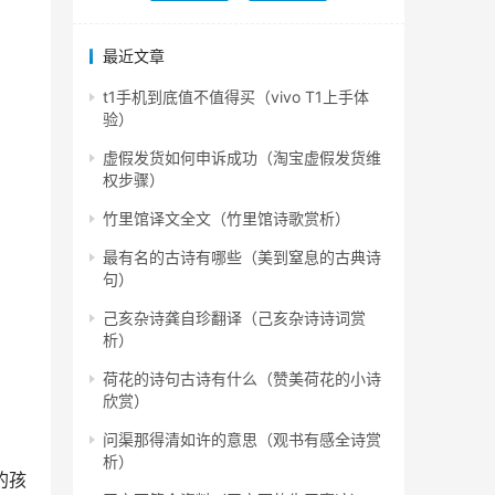
最近文章
t1手机到底值不值得买（vivo T1上手体
验）
虚假发货如何申诉成功（淘宝虚假发货维
权步骤）
竹里馆译文全文（竹里馆诗歌赏析）
最有名的古诗有哪些（美到窒息的古典诗
句）
己亥杂诗龚自珍翻译（己亥杂诗诗词赏
析）
荷花的诗句古诗有什么（赞美荷花的小诗
欣赏）
问渠那得清如许的意思（观书有感全诗赏
析）
的孩