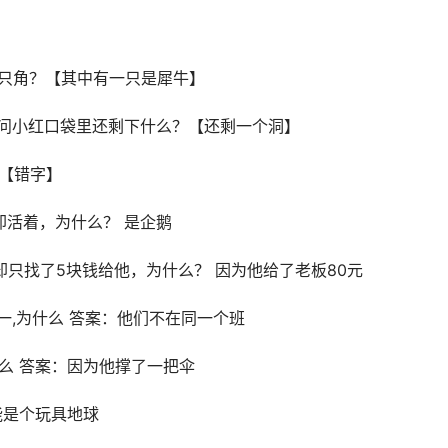
】
19只角？【其中有一只是犀牛】
请问小红口袋里还剩下什么？【还剩一个洞】
？【错字】
却活着，为什么？ 是企鹅
板却只找了5块钱给他，为什么？ 因为他给了老板80元
一,为什么 答案：他们不在同一个班
么 答案：因为他撑了一把伞
能是个玩具地球