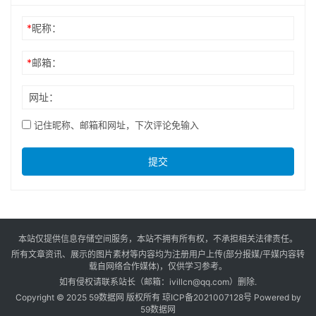
*
昵称：
*
邮箱：
网址：
记住昵称、邮箱和网址，下次评论免输入
提交
本站仅提供信息存储空间服务，本站不拥有所有权，不承担相关法律责任。
所有文章资讯、展示的图片素材等内容均为注册用户上传(部分报媒/平媒内容转
载自网络合作媒体)，仅供学习参考。
如有侵权请联系站长（邮箱：ivillcn@qq.com）删除.
Copyright © 2025 59数据网 版权所有
琼ICP备2021007128号
Powered by
59数据网