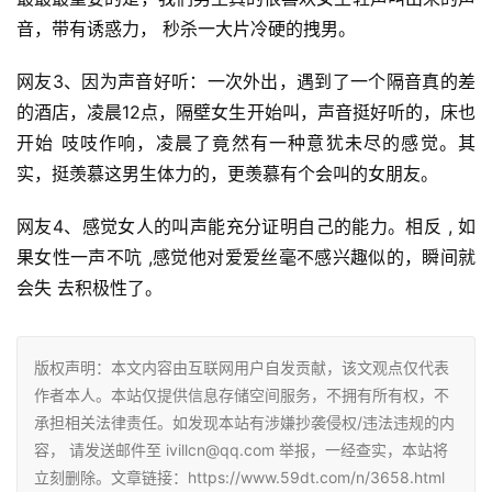
音，带有诱惑力， 秒杀一大片冷硬的拽男。
网友3、因为声音好听：一次外出，遇到了一个隔音真的差
的酒店，凌晨12点，隔壁女生开始叫，声音挺好听的，床也
开始 吱吱作响，凌晨了竟然有一种意犹未尽的感觉。其
实，挺羡慕这男生体力的，更羡慕有个会叫的女朋友。
网友4、感觉女人的叫声能充分证明自己的能力。相反 , 如
果女性一声不吭 ,感觉他对爱爱丝毫不感兴趣似的，瞬间就
会失 去积极性了。
版权声明：本文内容由互联网用户自发贡献，该文观点仅代表
作者本人。本站仅提供信息存储空间服务，不拥有所有权，不
承担相关法律责任。如发现本站有涉嫌抄袭侵权/违法违规的内
容， 请发送邮件至 ivillcn@qq.com 举报，一经查实，本站将
立刻删除。文章链接：https://www.59dt.com/n/3658.html