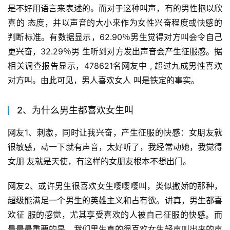
是不好用语言来表述的。而对于这种叫声，有的男性抱以欣
喜的 态度，并以声音的大小来作为女性兴奋程度或快感的
判断标准。有数据显示，62.90％男生觉得对方叫会令自己
更兴奋，32.29％男 生听到对方发出声音会产生征服感。据
相关调查报告显示，478621名网友中 , 超过九成男性喜欢
对方叫。由此可见，男人喜欢女人 叫是铁定的事实。
2、为什么男生都喜欢女生叫
网友1、刺激，同时让我兴奋，产生征服的快感：女朋友就
很敏感，动一下就有声音，太好听了，我经常动她，我觉得
女朋 友就是天使，有这样的女朋友根本不想出门。
网友2、或许男生很喜欢女生嘤嘤嘤叫，类似撒娇的那种，
超级能满足一个男生的英雄主义和占有欲。讲真，男生都喜
欢征 服的感觉，尤其享受喜欢的人被自己征服的快感。而
最最最重要的是，我们男生真的很喜欢女生轻声叫出来的声