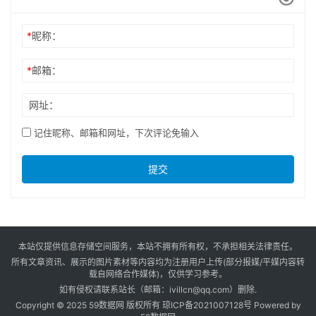
*
昵称：
*
邮箱：
网址：
记住昵称、邮箱和网址，下次评论免输入
提交
本站仅提供信息存储空间服务，本站不拥有所有权，不承担相关法律责任。
所有文章资讯、展示的图片素材等内容均为注册用户上传(部分报媒/平媒内容转
载自网络合作媒体)，仅供学习参考。
如有侵权请联系站长（邮箱：ivillcn@qq.com）删除.
Copyright © 2025 59数据网 版权所有
琼ICP备2021007128号
Powered by