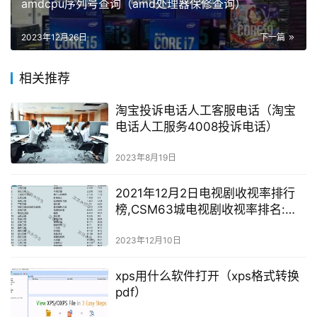
amdcpu序列号查询（amd处理器保修查询）
2023年12月26日
下一篇
相关推荐
淘宝投诉电话人工客服电话（淘宝
电话人工服务4008投诉电话）
2023年8月19日
2021年12月2日电视剧收视率排行
榜,CSM63城电视剧收视率排名:半
暖时光、不惑之旅、两个人的世
界、斛珠夫人、陪你逐风飞翔
2023年12月10日
xps用什么软件打开（xps格式转换
pdf）