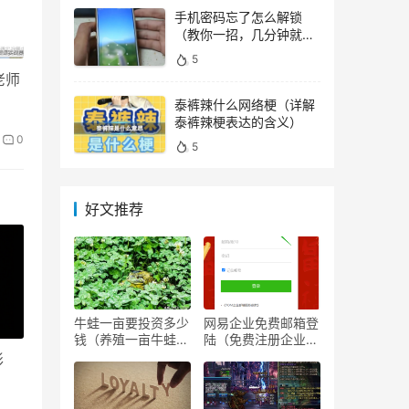
手机密码忘了怎么解锁
（教你一招，几分钟就能
顺利解锁）
5
老师
泰裤辣什么网络梗（详解
泰裤辣梗表达的含义）
0
5
好文推荐
牛蛙一亩要投资多少
网易企业免费邮箱登
钱（养殖一亩牛蛙的
陆（免费注册企业邮
投资成本）
箱）
形