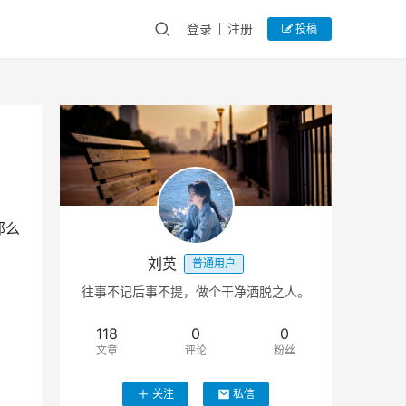
登录
注册
投稿
那么
刘英
普通用户
往事不记后事不提，做个干净洒脱之人。
118
0
0
文章
评论
粉丝
关注
私信