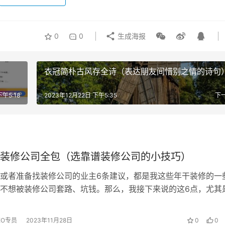
0
0
生成海报
衣冠简朴古风存全诗（表达朋友间惜别之情的诗句
下午5:18
2023年12月22日 下午5:35
下
装修公司全包（选靠谱装修公司的小技巧）
或者准备找装修公司的业主6条建议，都是我这些年干装修的一
不想被装修公司套路、坑钱。那么，我接下来说的这6点，尤其
记好了。 1，不用纠结是选半...
EO专员
2023年11月28日
0
0