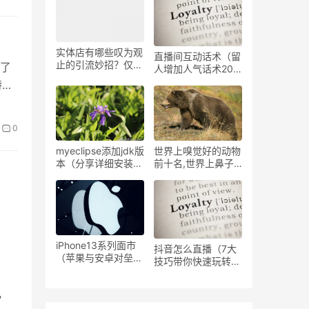
扰、追光吧、超燃美
食记
实体店有哪些叹为观
直播间互动话术（留
止的引流妙招？仅用
了
人增加人气话术20
一个月，客流增加
条）
特色
1000人
0
myeclipse添加jdk版
世界上嗅觉好的动物
本（分享详细安装步
前十名,世界上鼻子
骤）
灵敏的十大动物排行
榜
iPhone13系列面市
抖音怎么直播（7大
（苹果与安卓对垒高
技巧带你快速玩转抖
端市场各有优劣 ）
音直播）
，