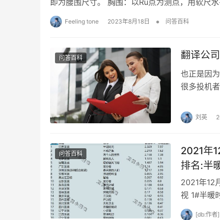
即为腰围尺寸。 胸围：以Ru点为测点，用软尺水
•
Feeling tone
2023年8月18日
问答百科
翻译公司
问答百科
也正是因为
很多投机者
步维艰，也
刘英
2021
问答百科
排名:半
风飞翔
2021年1
视 1#半暖
珠夫人#(北.
[db:作者]