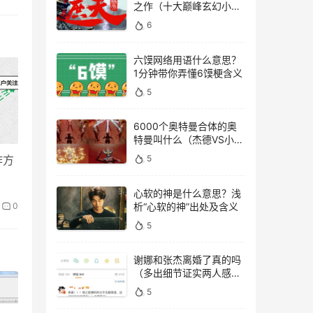
之作（十大巅峰玄幻小说
排行榜）
6
六馍网络用语什么意思？
1分钟带你弄懂6馍梗含义
5
6000个奥特曼合体的奥
特曼叫什么（杰德VS小金
人）
作方
5
心软的神是什么意思？浅
析“心软的神”出处及含义
0
5
谢娜和张杰离婚了真的吗
（多出细节证实两人感情
稳定）
5