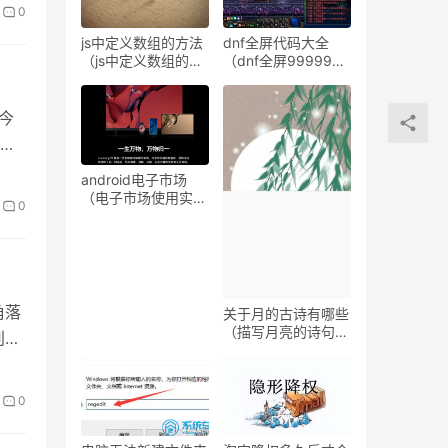
0
js中定义数组的方法
dnf全屏代码大全
（js中定义数组的两
（dnf全屏999999
种方式）
秒杀代码）
今
方
android电子市场
（电子市场使用实战
0
攻略指南）
角落
关于月的古诗有哪些
（描写月亮的诗句欣
别的
赏）
0