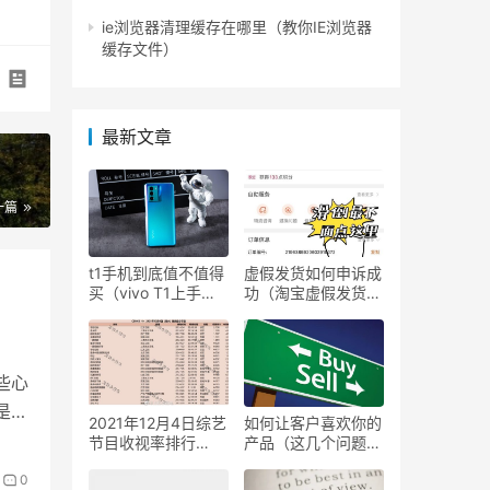
ie浏览器清理缓存在哪里（教你IE浏览器
缓存文件）
最新文章
）
一篇
t1手机到底值不值得
虚假发货如何申诉成
买（vivo T1上手体
功（淘宝虚假发货维
验）
权步骤）
些心
是第
2021年12月4日综艺
如何让客户喜欢你的
节目收视率排行
产品（这几个问题值
榜,CSM63城综艺收
得思考）
0
视率排名:非诚勿