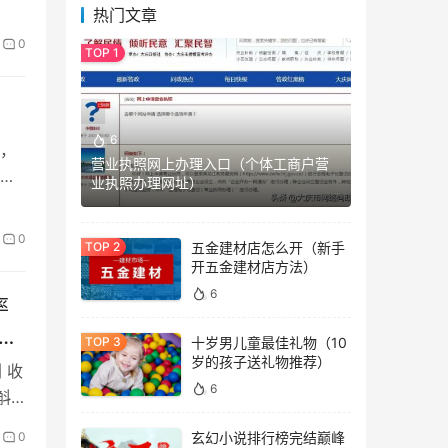
热门文章
0
6
，
营业执照网上办理入口（个体工商户营
举
业执照办理网址）
0
五金建材店怎么开（新手
开五金建材店方法）
6
率
逐
十岁男儿童最佳礼物（10
岁的孩子送礼物推荐）
 收
6
斛
0
玄幻小说排行榜完结巅峰