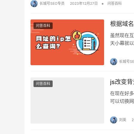
•
长城号SEO专员
2023年12月27日
问答百科
根据域名
问答百科
虽然现在互
天小幕就以
法和步骤： 
长城号S
js改变
问答百科
在现在好多
可以切换网
简单，那么
刘英