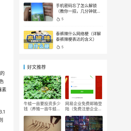
手机密码忘了怎么解锁
（教你一招，几分钟就能
顺利解锁）
5
泰裤辣什么网络梗（详解
泰裤辣梗表达的含义）
5
好文推荐
身的
色
器素
牛蛙一亩要投资多少
网易企业免费邮箱登
钱（养殖一亩牛蛙的
陆（免费注册企业邮
.1
投资成本）
箱）
则