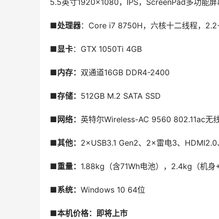
5.5英寸1920×1080，IPS，ScreenPad多功
■处理器
：Core i7 8750H，六核十二线程，2.2-
■显卡
：GTX 1050Ti 4GB
■内存：
双通道16GB DDR4-2400
■存储：
512GB M.2 SATA SSD
■
网络：
英特尔Wireless-AC 9560 802.11ac
■其他：
2×USB3.1 Gen2、2×雷电3、HDM
■
重量：
1.88kg（含71Wh电池），2.4kg（机
■
系统：
Windows 10 64位
■本机价格
：即将上市