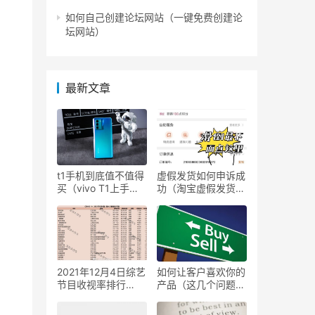
如何自己创建论坛网站（一键免费创建论
坛网站）
最新文章
t1手机到底值不值得
虚假发货如何申诉成
买（vivo T1上手体
功（淘宝虚假发货维
验）
权步骤）
2021年12月4日综艺
如何让客户喜欢你的
节目收视率排行
产品（这几个问题值
榜,CSM63城综艺收
得思考）
视率排名:非诚勿