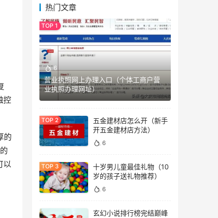
热门文章
6
营业执照网上办理入口（个体工商户营
复
业执照办理网址）
触控
五金建材店怎么开（新手
开五金建材店方法）
厚的
6
用的
可以
十岁男儿童最佳礼物（10
岁的孩子送礼物推荐）
6
玄幻小说排行榜完结巅峰