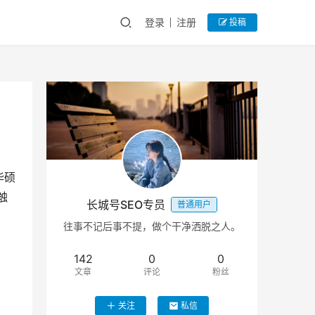
登录
注册
投稿
华硕
触
长城号SEO专员
普通用户
往事不记后事不提，做个干净洒脱之人。
142
0
0
文章
评论
粉丝
关注
私信