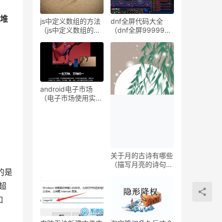
堆
js中定义数组的方法
dnf全屏代码大全
（js中定义数组的两
（dnf全屏999999
种方式）
秒杀代码）
android电子市场
（电子市场使用实战
攻略指南）
关于月的古诗有哪些
（描写月亮的诗句欣
配的是
赏）
经超
如