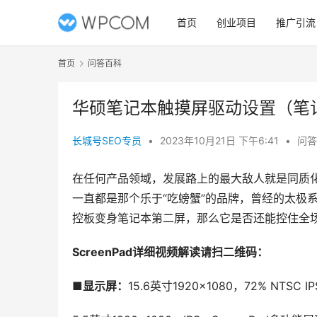
首页
创业项目
推广引流
首页
问答百科
华硕笔记本触摸屏驱动设置（笔
长城号SEO专员
•
2023年10月21日 下午6:41
•
问答
在任何产品领域，发展路上的最大敌人就是同质
一直都是那个乐于“吃螃蟹”的品牌，曾经的太极系
控板变身
笔记本
第二屏，那么它是否还能控住全
ScreenPad详细视频解读请扫二维码：
■显示屏：
15.6英寸1920×1080，72% NTSC 