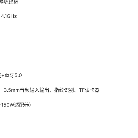
能屏幕触控板
4.1GHz
无线+蓝牙5.0
I2.0、3.5mm音频输入输出、指纹识别、TF读卡器
身+150W适配器）