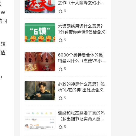
之作（十大巅峰玄幻小说
设
排行榜）
6
0W
的同
六馍网络用语什么意思？
1分钟带你弄懂6馍梗含义
5
比较
颜值
6000个奥特曼合体的奥
特曼叫什么（杰德VS小金
人）
5
，
心软的神是什么意思？浅
析“心软的神”出处及含义
5
谢娜和张杰离婚了真的吗
（多出细节证实两人感情
稳定）
5