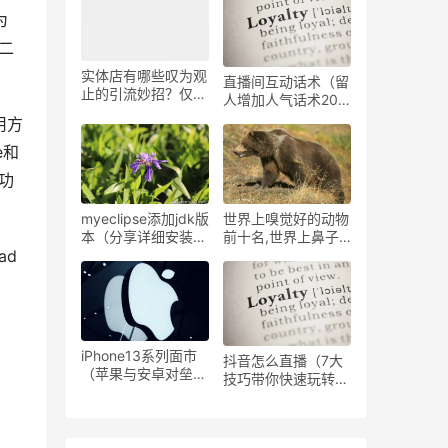
扰、追光吧、超燃美
为
食记
二
实体店有哪些叹为观
直播间互动话术（留
止的引流妙招？仅用
人增加人气话术20
一个月，客流增加
条）
用方
1000人
e和
的功
myeclipse添加jdk版
世界上嗅觉好的动物
本（分享详细安装步
前十名,世界上鼻子
骤）
灵敏的十大动物排行
ad
榜
iPhone13系列面市
抖音怎么直播（7大
（苹果与安卓对垒高
技巧带你快速玩转抖
端市场各有优劣 ）
音直播）