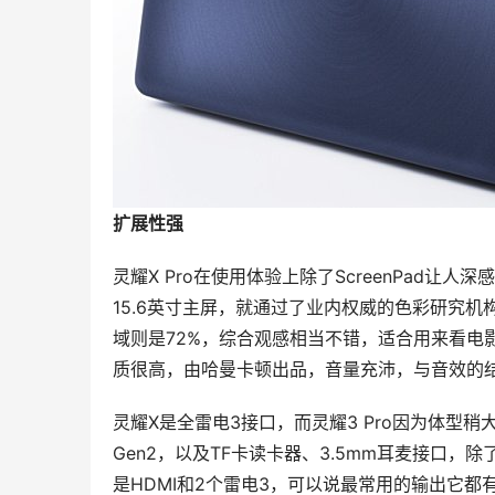
扩展性强
灵耀X Pro在使用体验上除了ScreenPad
15.6英寸主屏，就通过了业内权威的色彩研究机构P
域则是72%，综合观感相当不错，适合用来看电
质很高，由哈曼卡顿出品，音量充沛，与音效的
灵耀X是全雷电3接口，而灵耀3 Pro因为体型稍
Gen2，以及TF卡读卡器、3.5mm耳麦接口
是HDMI和2个雷电3，可以说最常用的输出它