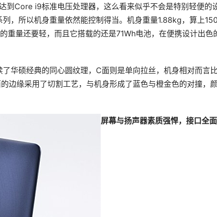
以达到Core i9标准电压处理器，这么看来似乎不会是特别轻便的
，所以机身重量依然能控制得当。机身重量1.88kg，算上15
的重量还要轻，而且它搭载的还是71Wh电池，在便携设计出色
续了华硕经典的同心圆纹理，C面则是单向拉丝，机身相对而言
面的边缘采用了切割工艺，与机身形成了蓝色与橙金色的对撞，
屏幕与扬声器素质强悍，接口全面